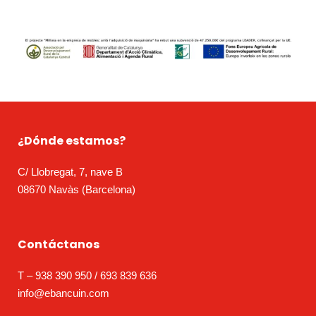
¿Dónde estamos?
C/ Llobregat, 7, nave B
08670 Navàs (Barcelona)
Contáctanos
T – 938 390 950 / 693 839 636
info@ebancuin.com