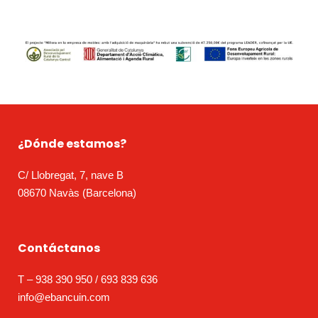
¿Dónde estamos?
C/ Llobregat, 7, nave B
08670 Navàs (Barcelona)
Contáctanos
T – 938 390 950 / 693 839 636
info@ebancuin.com