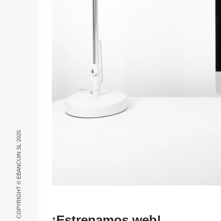
COPYRIGHT © EBANCUIN SL 2020.
¡Estrenamos web!